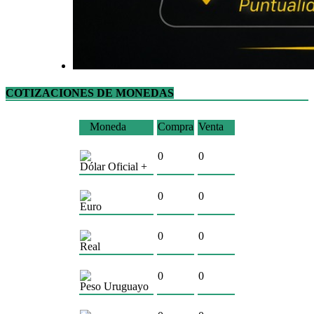
COTIZACIONES DE MONEDAS
Moneda
Compra
Venta
0
0
Dólar Oficial +
0
0
Euro
0
0
Real
0
0
Peso Uruguayo