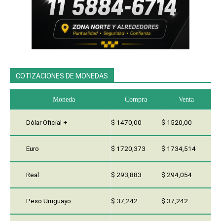
COTIZACIONES DE MONEDAS
Moneda
Compra
Venta
Dólar Oficial +
$ 1470,00
$ 1520,00
Euro
$ 1720,373
$ 1734,514
Real
$ 293,883
$ 294,054
Peso Uruguayo
$ 37,242
$ 37,242