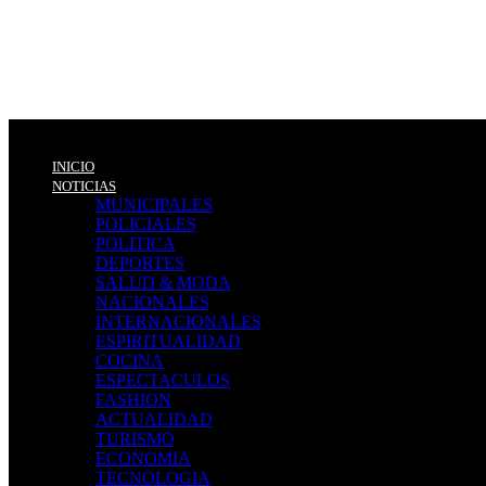
INICIO
NOTICIAS
MUNICIPALES
POLICIALES
POLITICA
DEPORTES
SALUD & MODA
NACIONALES
INTERNACIONALES
ESPIRITUALIDAD
COCINA
ESPECTACULOS
FASHION
ACTUALIDAD
TURISMO
ECONOMIA
TECNOLOGIA