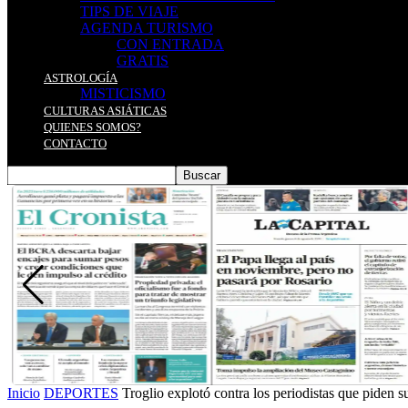
TIPS DE VIAJE
AGENDA TURISMO
CON ENTRADA
GRATIS
ASTROLOGÍA
MISTICISMO
CULTURAS ASIÁTICAS
QUIENES SOMOS?
CONTACTO
Inicio
DEPORTES
Troglio explotó contra los periodistas que piden 