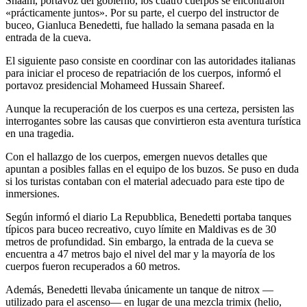
Shaam, portavoz del gobierno, los cuatro cuerpos se encontraron
«prácticamente juntos». Por su parte, el cuerpo del instructor de
buceo, Gianluca Benedetti, fue hallado la semana pasada en la
entrada de la cueva.
El siguiente paso consiste en coordinar con las autoridades italianas
para iniciar el proceso de repatriación de los cuerpos, informó el
portavoz presidencial Mohameed Hussain Shareef.
Aunque la recuperación de los cuerpos es una certeza, persisten las
interrogantes sobre las causas que convirtieron esta aventura turística
en una tragedia.
Con el hallazgo de los cuerpos, emergen nuevos detalles que
apuntan a posibles fallas en el equipo de los buzos. Se puso en duda
si los turistas contaban con el material adecuado para este tipo de
inmersiones.
Según informó el diario La Repubblica, Benedetti portaba tanques
típicos para buceo recreativo, cuyo límite en Maldivas es de 30
metros de profundidad. Sin embargo, la entrada de la cueva se
encuentra a 47 metros bajo el nivel del mar y la mayoría de los
cuerpos fueron recuperados a 60 metros.
Además, Benedetti llevaba únicamente un tanque de nitrox —
utilizado para el ascenso— en lugar de una mezcla trimix (helio,