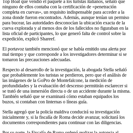
Top Boat que vendió el paquete a los turistas italianos, señaló que
ninguno de ellos contaba con la certificación de «penetración
completa en cuevas», un requisito indispensable para acceder a la
zona donde fueron encontrados. Además, aunque tenían un permiso
para bucear, las autoridades desconocían la ubicación exacta de la
cueva explorada y al menos dos de los fallecidos no figuraban en la
lista oficial de participantes, lo que generó falta de control sobre la
expedición, explicó Shareef.
El portavoz también mencionó que se había emitido una alerta por
mal tiempo y que corresponde a los investigadores determinar si se
tomaron las precauciones adecuadas.
Respecto al desarrollo de la investigación, la abogada Stella señaló
que probablemente los turistas se perdieron, pero que el análisis de
las imágenes de la GoPro de Montefalcone, la medición de
profundidades y la evaluación del descenso permitirán esclarecer si
se trató de una inmersión directa o de un accidente durante la misma.
También señaló que se examinará cómo estaban equipados los
buzos, si contaban con linternas o líneas guía.
Stella agregó que la policía maldiva conducirá su investigación
inicialmente y, si la fiscalía de Roma decide avanzar, solicitará los
documentos correspondientes para continuar con las diligencias.
Por su parte, la Fiscalía de Roma ordenó realizar la autopsia al