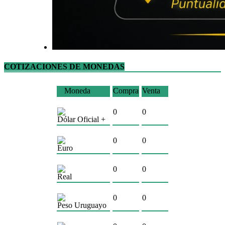
COTIZACIONES DE MONEDAS
Moneda
Compra
Venta
0
0
Dólar Oficial +
0
0
Euro
0
0
Real
0
0
Peso Uruguayo