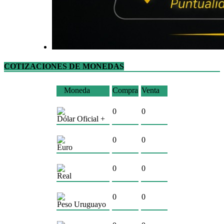
COTIZACIONES DE MONEDAS
Moneda
Compra
Venta
0
0
Dólar Oficial +
0
0
Euro
0
0
Real
0
0
Peso Uruguayo