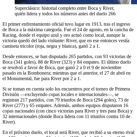
Superclásico: historial completo entre Boca y River,
quién lidera y todos los números antes del duelo 266
El primer enfrentamiento oficial tuvo lugar en 1913, tras el ingreso
de Boca a la máxima categoría. Fue el 24 de agosto, en la cancha de
Racing, donde el equipo azul y oro actuó como local, aunque la
victoria quedó del lado visitante: River, que en ese entonces vestía
camiseta tricolor (roja, negra y blanca), ganó 2 a 1.
Desde entonces, se han disputado 265 partidos, con 93 victorias de
Boca (341 goles), 88 de River (323) y 84 empates. El último duelo
se resolvió a favor de Boca, que ganó 2 a 0 el 9 de noviembre
pasado en la Bombonera; mientras que el anterior, el 27 de abril en
el Monumental, fue para River por 2 a 1.
Si se toman en cuenta solo los encuentros por el torneo de Primera
División —excluyendo copas locales e internacionales—, se
registran 217 partidos, con 79 triunfos de Boca (294 goles), 73 de
River (277) y 65 empates. Además, ambos equipos disputaron 16
copas nacionales (con cinco victorias para River y tres para Boca) y
32 internacionales (donde Boca lidera con 11 triunfos contra 10 de
River).
En el próximo duelo, el local será River, que recibió a su eterno rival