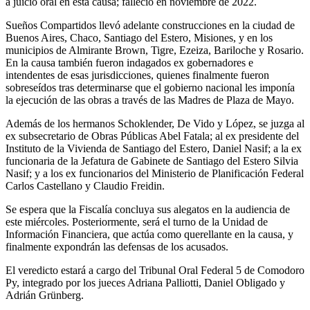
a juicio oral en esta causa; falleció en noviembre de 2022.
Sueños Compartidos llevó adelante construcciones en la ciudad de
Buenos Aires, Chaco, Santiago del Estero, Misiones, y en los
municipios de Almirante Brown, Tigre, Ezeiza, Bariloche y Rosario.
En la causa también fueron indagados ex gobernadores e
intendentes de esas jurisdicciones, quienes finalmente fueron
sobreseídos tras determinarse que el gobierno nacional les imponía
la ejecución de las obras a través de las Madres de Plaza de Mayo.
Además de los hermanos Schoklender, De Vido y López, se juzga al
ex subsecretario de Obras Públicas Abel Fatala; al ex presidente del
Instituto de la Vivienda de Santiago del Estero, Daniel Nasif; a la ex
funcionaria de la Jefatura de Gabinete de Santiago del Estero Silvia
Nasif; y a los ex funcionarios del Ministerio de Planificación Federal
Carlos Castellano y Claudio Freidin.
Se espera que la Fiscalía concluya sus alegatos en la audiencia de
este miércoles. Posteriormente, será el turno de la Unidad de
Información Financiera, que actúa como querellante en la causa, y
finalmente expondrán las defensas de los acusados.
El veredicto estará a cargo del Tribunal Oral Federal 5 de Comodoro
Py, integrado por los jueces Adriana Palliotti, Daniel Obligado y
Adrián Grünberg.