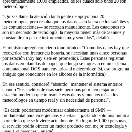
aproximadamente 1.000 empleados, de los cuales solo unos 20 son
meteorólogos.
“Quizás llama la atención tanta gente de apoyo para 20
meteorólogos, pero resulta que los datos —en la era de los satélites y
las comunicaciones— se recogen manualmente. Las estaciones no
son un dechado de tecnología; la mayoría tienen más de 50 años y
constan de un par de instrumentos muy sencillos”, detalló.
El ministro agregó con cierto tono irónico: “Como los datos hay que
recogerlos con frecuencia horaria, se necesitan unas cinco personas
por estación (hoy hay siete en promedio). Estas personas registran
los datos en planillas de papel, que luego se ingresan en un sistema
computacional DOS para enviarlos al meteorólogo (sí, ese programa
antiguo que conocimos en los albores de la informática)”.
En ese sentido, consideró “absurdo” mantener el sistema anterior
cuando “los sueldos de esas siete personas permiten pagar una
estación moderna que transmite esos datos y muchos más a los
meteorólogos en tiempo real y sin necesidad de personal”.
“Es decir, podríamos modernizar drásticamente el SMN —
fundamental para emergencias y alertas— gastando solo una mínima
parte de lo que se invierte actualmente. En lugar de 1.000 personas,
el servicio podría ofrecer un mejor producto con mejor tecnología y
unas 150 personas”, añadió.