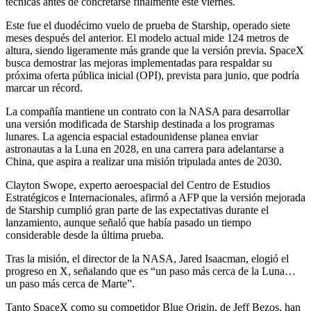
técnicas antes de concretarse finalmente este viernes.
Este fue el duodécimo vuelo de prueba de Starship, operado siete
meses después del anterior. El modelo actual mide 124 metros de
altura, siendo ligeramente más grande que la versión previa. SpaceX
busca demostrar las mejoras implementadas para respaldar su
próxima oferta pública inicial (OPI), prevista para junio, que podría
marcar un récord.
La compañía mantiene un contrato con la NASA para desarrollar
una versión modificada de Starship destinada a los programas
lunares. La agencia espacial estadounidense planea enviar
astronautas a la Luna en 2028, en una carrera para adelantarse a
China, que aspira a realizar una misión tripulada antes de 2030.
Clayton Swope, experto aeroespacial del Centro de Estudios
Estratégicos e Internacionales, afirmó a AFP que la versión mejorada
de Starship cumplió gran parte de las expectativas durante el
lanzamiento, aunque señaló que había pasado un tiempo
considerable desde la última prueba.
Tras la misión, el director de la NASA, Jared Isaacman, elogió el
progreso en X, señalando que es “un paso más cerca de la Luna…
un paso más cerca de Marte”.
Tanto SpaceX como su competidor Blue Origin, de Jeff Bezos, han