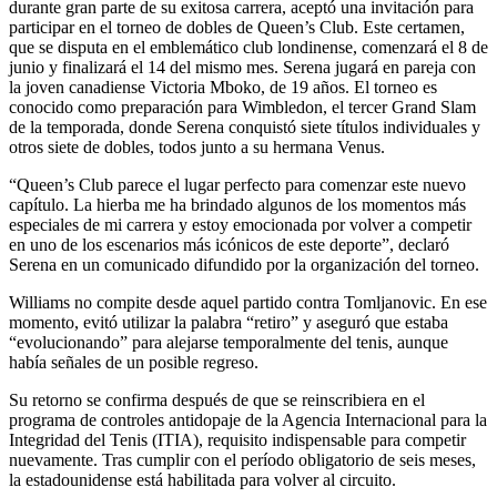
durante gran parte de su exitosa carrera, aceptó una invitación para
participar en el torneo de dobles de Queen’s Club. Este certamen,
que se disputa en el emblemático club londinense, comenzará el 8 de
junio y finalizará el 14 del mismo mes. Serena jugará en pareja con
la joven canadiense Victoria Mboko, de 19 años. El torneo es
conocido como preparación para Wimbledon, el tercer Grand Slam
de la temporada, donde Serena conquistó siete títulos individuales y
otros siete de dobles, todos junto a su hermana Venus.
“Queen’s Club parece el lugar perfecto para comenzar este nuevo
capítulo. La hierba me ha brindado algunos de los momentos más
especiales de mi carrera y estoy emocionada por volver a competir
en uno de los escenarios más icónicos de este deporte”, declaró
Serena en un comunicado difundido por la organización del torneo.
Williams no compite desde aquel partido contra Tomljanovic. En ese
momento, evitó utilizar la palabra “retiro” y aseguró que estaba
“evolucionando” para alejarse temporalmente del tenis, aunque
había señales de un posible regreso.
Su retorno se confirma después de que se reinscribiera en el
programa de controles antidopaje de la Agencia Internacional para la
Integridad del Tenis (ITIA), requisito indispensable para competir
nuevamente. Tras cumplir con el período obligatorio de seis meses,
la estadounidense está habilitada para volver al circuito.