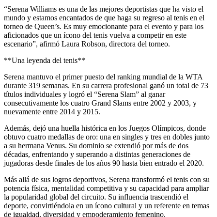
“Serena Williams es una de las mejores deportistas que ha visto el
mundo y estamos encantados de que haga su regreso al tenis en el
torneo de Queen’s. Es muy emocionante para el evento y para los
aficionados que un ícono del tenis vuelva a competir en este
escenario”, afirmó Laura Robson, directora del torneo.
**Una leyenda del tenis**
Serena mantuvo el primer puesto del ranking mundial de la WTA
durante 319 semanas. En su carrera profesional ganó un total de 73
títulos individuales y logró el “Serena Slam” al ganar
consecutivamente los cuatro Grand Slams entre 2002 y 2003, y
nuevamente entre 2014 y 2015.
Además, dejó una huella histórica en los Juegos Olímpicos, donde
obtuvo cuatro medallas de oro: una en singles y tres en dobles junto
a su hermana Venus. Su dominio se extendió por más de dos
décadas, enfrentando y superando a distintas generaciones de
jugadoras desde finales de los años 90 hasta bien entrado el 2020.
Más allá de sus logros deportivos, Serena transformó el tenis con su
potencia física, mentalidad competitiva y su capacidad para ampliar
la popularidad global del circuito. Su influencia trascendió el
deporte, convirtiéndola en un ícono cultural y un referente en temas
de igualdad, diversidad y empoderamiento femenino.