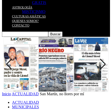
GRATIS
ASTROLOGÍA
MISTICISMO
CULTURAS ASIÁTICAS
QUIENES SOMOS?
CONTACTO
Inicio
ACTUALIDAD
San Martín, no llores por mí
ACTUALIDAD
MUNICIPALES