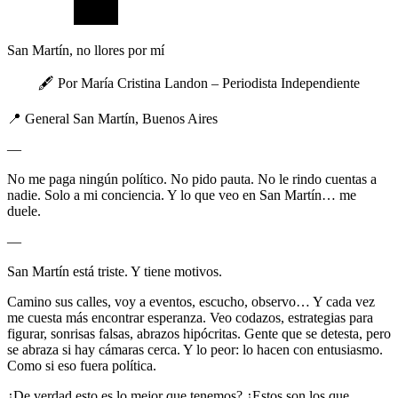
San Martín, no llores por mí
🖋 Por María Cristina Landon – Periodista Independiente
📍 General San Martín, Buenos Aires
—
No me paga ningún político. No pido pauta. No le rindo cuentas a
nadie. Solo a mi conciencia. Y lo que veo en San Martín… me
duele.
—
San Martín está triste. Y tiene motivos.
Camino sus calles, voy a eventos, escucho, observo… Y cada vez
me cuesta más encontrar esperanza. Veo codazos, estrategias para
figurar, sonrisas falsas, abrazos hipócritas. Gente que se detesta, pero
se abraza si hay cámaras cerca. Y lo peor: lo hacen con entusiasmo.
Como si eso fuera política.
¿De verdad esto es lo mejor que tenemos? ¿Estos son los que