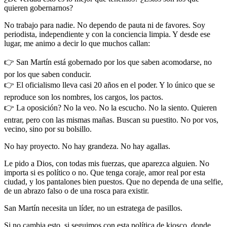
quieren gobernarnos?
No trabajo para nadie. No dependo de pauta ni de favores. Soy
periodista, independiente y con la conciencia limpia. Y desde ese
lugar, me animo a decir lo que muchos callan:
👉 San Martín está gobernado por los que saben acomodarse, no
por los que saben conducir.
👉 El oficialismo lleva casi 20 años en el poder. Y lo único que se
reproduce son los nombres, los cargos, los pactos.
👉 La oposición? No la veo. No la escucho. No la siento. Quieren
entrar, pero con las mismas mañas. Buscan su puestito. No por vos,
vecino, sino por su bolsillo.
No hay proyecto. No hay grandeza. No hay agallas.
Le pido a Dios, con todas mis fuerzas, que aparezca alguien. No
importa si es político o no. Que tenga coraje, amor real por esta
ciudad, y los pantalones bien puestos. Que no dependa de una selfie,
de un abrazo falso o de una rosca para existir.
San Martín necesita un líder, no un estratega de pasillos.
Si no cambia esto, si seguimos con esta política de kiosco, donde