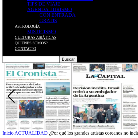
TIPS DE VIAJE
AGENDA TURISMO
CON ENTRADA
GRATIS
ASTROLOGÍA
MISTICISMO
CULTURAS ASIÁTICAS
QUIENES SOMOS?
CONTACTO
Inicio
ACTUALIDAD
¿Por qué los grandes artistas coreanos no incl