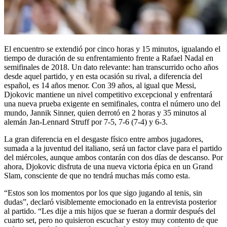
El encuentro se extendió por cinco horas y 15 minutos, igualando el
tiempo de duración de su enfrentamiento frente a Rafael Nadal en
semifinales de 2018. Un dato relevante: han transcurrido ocho años
desde aquel partido, y en esta ocasión su rival, a diferencia del
español, es 14 años menor. Con 39 años, al igual que Messi,
Djokovic mantiene un nivel competitivo excepcional y enfrentará
una nueva prueba exigente en semifinales, contra el número uno del
mundo, Jannik Sinner, quien derrotó en 2 horas y 35 minutos al
alemán Jan-Lennard Struff por 7-5, 7-6 (7-4) y 6-3.
La gran diferencia en el desgaste físico entre ambos jugadores,
sumada a la juventud del italiano, será un factor clave para el partido
del miércoles, aunque ambos contarán con dos días de descanso. Por
ahora, Djokovic disfruta de una nueva victoria épica en un Grand
Slam, consciente de que no tendrá muchas más como esta.
“Estos son los momentos por los que sigo jugando al tenis, sin
dudas”, declaró visiblemente emocionado en la entrevista posterior
al partido. “Les dije a mis hijos que se fueran a dormir después del
cuarto set, pero no quisieron escuchar y estoy muy contento de que