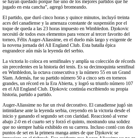
se hayan quedado porque fue uno de los mejores partidos que he
jugado en esta cancha”, agregó bromeando.
El partido, que duró cinco horas y quince minutos, incluyó treinta
aces del canadiense y la amenaza constante de suspensión por el
toque de queda a las 23 horas impuesto en Wimbledon. Djokovic
necesitó de todos esos elementos para vencer al tercer favorito del
torneo, Félix Auger-Aliassime, en el duelo más largo y exigente de
la novena jornada del All England Club. Esta batalla épica
engrandece aún más la leyenda del serbio.
La victoria lo coloca en semifinales y amplía su colección de récords
sin precedentes en la historia del tenis. Es su decimoquinta semifinal
en Wimbledon, la octava consecutiva y la número 55 en un Grand
Slam. Además, fue su partido número 50 a cinco sets en torneos
grandes, un récord en la Era Abierta, y logró su triunfo número 107
en el All England Club. Djokovic continúa escribiendo su propia
historia, partido a partido.
Auger-Aliassime no fue un rival decorativo. El canadiense jugó sin
intimidarse ante la leyenda serbia, creyendo en la victoria desde el
inicio y ganando el segundo set con claridad. Reaccionó al verse
abajo 2-0 en el cuarto set y forzó el quinto, mostrando una solidez
que no siempre había exhibido en su carrera. Incluso contó con dos
puntos de set en la primera manga antes de que Djokovic se