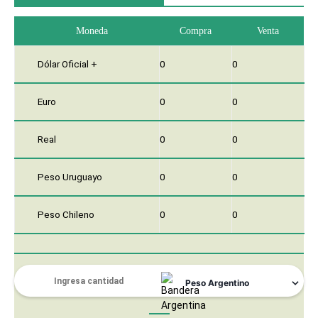
Moneda
Compra
Venta
Dólar Oficial +
0
0
Euro
0
0
Real
0
0
Peso Uruguayo
0
0
Peso Chileno
0
0