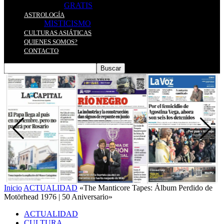
GRATIS
ASTROLOGÍA
MISTICISMO
CULTURAS ASIÁTICAS
QUIENES SOMOS?
CONTACTO
Inicio
ACTUALIDAD
«The Manticore Tapes: Álbum Perdido de
Motörhead 1976 | 50 Aniversario»
ACTUALIDAD
CULTURA