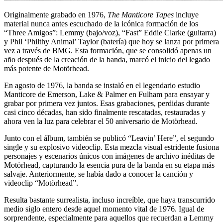
Originalmente grabado en 1976,
The Manticore Tapes
incluye
material nunca antes escuchado de la icónica formación de los
“Three Amigos”: Lemmy (bajo/voz), “Fast” Eddie Clarke (guitarra)
y Phil ‘Philthy Animal’ Taylor (batería) que hoy se lanza por primera
vez a través de BMG. Esta formación, que se consolidó apenas un
año después de la creación de la banda, marcó el inicio del legado
más potente de Motörhead.
En agosto de 1976, la banda se instaló en el legendario estudio
Manticore de Emerson, Lake & Palmer en Fulham para ensayar y
grabar por primera vez juntos. Esas grabaciones, perdidas durante
casi cinco décadas, han sido finalmente rescatadas, restauradas y
ahora ven la luz para celebrar el 50 aniversario de Motörhead.
Junto con el álbum, también se publicó “Leavin’ Here”, el segundo
single y su explosivo videoclip. Esta mezcla visual estridente fusiona
personajes y escenarios únicos con imágenes de archivo inéditas de
Motörhead, capturando la esencia pura de la banda en su etapa más
salvaje. Anteriormente, se había dado a conocer la canción y
videoclip “Motörhead”.
Resulta bastante surrealista, incluso increíble, que haya transcurrido
medio siglo entero desde aquel momento vital de 1976. Igual de
sorprendente, especialmente para aquellos que recuerdan a Lemmy