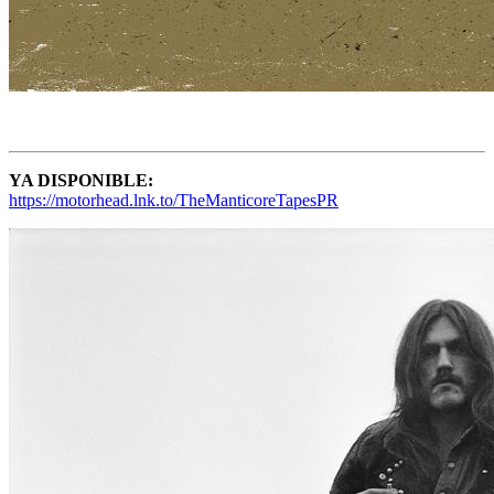
YA DISPONIBLE:
https://motorhead.lnk.to/TheManticoreTapesPR