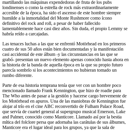
martillando las máquinas expendedoras de fruta de los pubs
londinenses o como la estrella de rock más extraordinariamente
accesible de la época, ha sido el ascenso de este hombre siempre
humilde a la inmortalidad del Monte Rushmore como ícono
definitivo del rock and roll, a pesar de haber fallecido
lamentablemente hace casi diez años. Sin duda, el propio Lemmy se
habría reído a carcajadas.
Las tenaces luchas a las que se enfrentó Motörhead en los primeros
cuatro de sus 50 años están bien documentadas y la manifestación
casi accidental de este álbum -y las circunstancias en las que se
grabó- presentan un nuevo elemento apenas conocido hasta ahora en
la historia de la banda de aquella época en la que su propio futuro
parecía sombrío si los acontecimientos no hubieran tomado un
rumbo diferente.
Parte de esa historia temprana tenía que ver con un hombre poco
mencionado llamado Frank Kennington, que hizo de roadie para
The Who antes de pasar a la gestión y hacerse cargo brevemente de
los Motörhead en apuros. Una de las maniobras de Kennington fue
alojar al trío en el cine ABC reconvertido de Fulham Palace Road,
que servía de cuartel general al supergrupo musical Emerson, Lake
and Palmer, conocido como Manticore. Llamado así por la bestia
mítica del folclore persa que adornaba las carátulas de sus álbumes,
Manticore era el lugar ideal para los grupos, ya que la sala de