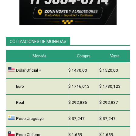
COTIZACIONES DE MONEDAS
Moneda
Compra
Venta
Dólar Oficial +
$ 1470,00
$ 1520,00
Euro
$ 1716,013
$ 1730,123
Real
$ 292,836
$ 292,837
Peso Uruguayo
$ 37,247
$ 37,247
Peso Chileno
$ 1,639
$ 1,639