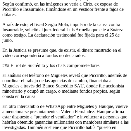
Según confirmó, en las imágenes se vería a Cirio, ex esposa de
Piccirillo e Insaurralde, filmándose en un vestidor frente a fajos de
dólares.
A raíz de esto, el fiscal Sergio Mola, impulsor de la causa contra
Insaurralde, solicitó al juez federal Luis Armella que cite a Suárez
como testigo. La declaración testimonial fue fijada para el 25 de
junio.
En la Justicia se presume que, de existir, el dinero mostrado en el
video correspondería a fondos no declarados.
### El rol de Sucrédito y los chats comprometedores
El análisis del teléfono de Migueles reveló que Piccirillo, además de
coordinar el trabajo de las agencias de cambio, financiaba a
Migueles a través del Banco Sucrédito SAU, donde fue accionista
minoritario y ocupó un cargo, o mediante fondos propios, según
consta en la causa.
En otro intercambio de WhatsApp entre Migueles y Hauque, vuelve
a mencionarse presuntamente a Valeria Fernández. Hauque afirma
estar dispuesto a “prender el ventilador” e involucrar a personas que
habrían obtenido ganancias millonarias con maniobras similares a las
investigadas. También sostiene que Piccirillo había “puesto en