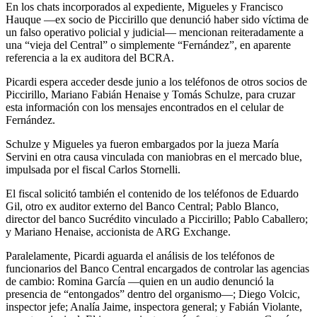
En los chats incorporados al expediente, Migueles y Francisco
Hauque —ex socio de Piccirillo que denunció haber sido víctima de
un falso operativo policial y judicial— mencionan reiteradamente a
una “vieja del Central” o simplemente “Fernández”, en aparente
referencia a la ex auditora del BCRA.
Picardi espera acceder desde junio a los teléfonos de otros socios de
Piccirillo, Mariano Fabián Henaise y Tomás Schulze, para cruzar
esta información con los mensajes encontrados en el celular de
Fernández.
Schulze y Migueles ya fueron embargados por la jueza María
Servini en otra causa vinculada con maniobras en el mercado blue,
impulsada por el fiscal Carlos Stornelli.
El fiscal solicitó también el contenido de los teléfonos de Eduardo
Gil, otro ex auditor externo del Banco Central; Pablo Blanco,
director del banco Sucrédito vinculado a Piccirillo; Pablo Caballero;
y Mariano Henaise, accionista de ARG Exchange.
Paralelamente, Picardi aguarda el análisis de los teléfonos de
funcionarios del Banco Central encargados de controlar las agencias
de cambio: Romina García —quien en un audio denunció la
presencia de “entongados” dentro del organismo—; Diego Volcic,
inspector jefe; Analía Jaime, inspectora general; y Fabián Violante,