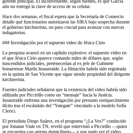
gerente principal. El inconveniente, según fuentes, es que García
aún no entregó la clave de acceso de su celular.
Hace dos semanas, el fiscal espera que la Secretaría de Comercio
detalle qué funcionarios autorizaron las SIRA bajo sospecha durante
el gobierno kirchnerista, un paso crucial para avanzar con nuevas
indagatorias.
### Investigación por el supuesto video de Jésica Cirio
La pesquisa avanzó en un capítulo explosivo: el supuesto video en
el que Jésica Cirio aparece contando miles de dólares que, según
trascendidos judiciales, pertenecerían al ex jefe de Gabinete
bonaerense Martín Insaurralde. La filmación habría sido registrada
en la quinta de San Vicente que sigue siendo propiedad del dirigente
kirchnerista.
Fuentes judiciales señalaron que la existencia del video habría sido
utilizada por Piccirillo como un “mensaje” hacia la Justicia.
Insaurralde enfrenta una investigación por presunto enriquecimiento
ilícito tras el escándalo del “Yategate” vinculado a la modelo Sofía
Clerici.
El periodista Diego Suárez, en el programa “¿La Ves?” conducido
por Jonatan Viale en TN, reveló que entrevistó a Piccirillo —quien
se encuentra con arresto domiciliario— y que pudo ver el video.