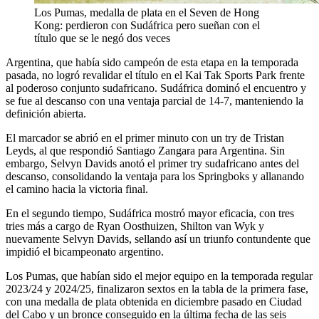
Los Pumas, medalla de plata en el Seven de Hong
Kong: perdieron con Sudáfrica pero sueñan con el
título que se le negó dos veces
Argentina, que había sido campeón de esta etapa en la temporada
pasada, no logró revalidar el título en el Kai Tak Sports Park frente
al poderoso conjunto sudafricano. Sudáfrica dominó el encuentro y
se fue al descanso con una ventaja parcial de 14-7, manteniendo la
definición abierta.
El marcador se abrió en el primer minuto con un try de Tristan
Leyds, al que respondió Santiago Zangara para Argentina. Sin
embargo, Selvyn Davids anotó el primer try sudafricano antes del
descanso, consolidando la ventaja para los Springboks y allanando
el camino hacia la victoria final.
En el segundo tiempo, Sudáfrica mostró mayor eficacia, con tres
tries más a cargo de Ryan Oosthuizen, Shilton van Wyk y
nuevamente Selvyn Davids, sellando así un triunfo contundente que
impidió el bicampeonato argentino.
Los Pumas, que habían sido el mejor equipo en la temporada regular
2023/24 y 2024/25, finalizaron sextos en la tabla de la primera fase,
con una medalla de plata obtenida en diciembre pasado en Ciudad
del Cabo y un bronce conseguido en la última fecha de las seis