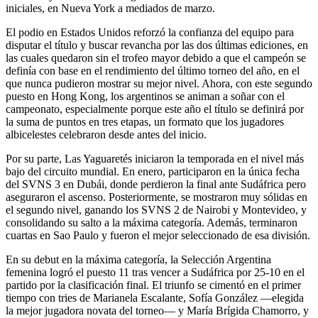
iniciales, en Nueva York a mediados de marzo.
El podio en Estados Unidos reforzó la confianza del equipo para
disputar el título y buscar revancha por las dos últimas ediciones, en
las cuales quedaron sin el trofeo mayor debido a que el campeón se
definía con base en el rendimiento del último torneo del año, en el
que nunca pudieron mostrar su mejor nivel. Ahora, con este segundo
puesto en Hong Kong, los argentinos se animan a soñar con el
campeonato, especialmente porque este año el título se definirá por
la suma de puntos en tres etapas, un formato que los jugadores
albicelestes celebraron desde antes del inicio.
Por su parte, Las Yaguaretés iniciaron la temporada en el nivel más
bajo del circuito mundial. En enero, participaron en la única fecha
del SVNS 3 en Dubái, donde perdieron la final ante Sudáfrica pero
aseguraron el ascenso. Posteriormente, se mostraron muy sólidas en
el segundo nivel, ganando los SVNS 2 de Nairobi y Montevideo, y
consolidando su salto a la máxima categoría. Además, terminaron
cuartas en Sao Paulo y fueron el mejor seleccionado de esa división.
En su debut en la máxima categoría, la Selección Argentina
femenina logró el puesto 11 tras vencer a Sudáfrica por 25-10 en el
partido por la clasificación final. El triunfo se cimentó en el primer
tiempo con tries de Marianela Escalante, Sofía González —elegida
la mejor jugadora novata del torneo— y María Brígida Chamorro, y