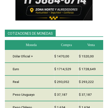
COTIZACIONES DE MONEDAS
Moneda
Compra
Venta
Dólar Oficial +
$ 1470,00
$ 1520,00
Euro
$ 1714,529
$ 1728,649
Real
$ 293,052
$ 293,222
Peso Uruguayo
$ 37,187
$ 37,187
Peso Chileno
$ 1,634
$ 1,634