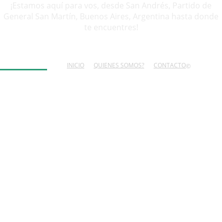
¡Estamos aquí para vos, desde San Andrés, Partido de
General San Martín, Buenos Aires, Argentina hasta donde
te encuentres!
SÍGUENOS
INICIO
QUIENES SOMOS?
CONTACTO
©