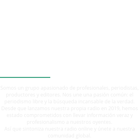
SOBRE NOSOTROS
Somos un grupo apasionado de profesionales, periodistas,
productores y editores. Nos une una pasión común: el
periodismo libre y la búsqueda incansable de la verdad.
Desde que lanzamos nuestra propia radio en 2019, hemos
estado comprometidos con llevar información veraz y
profesionalismo a nuestros oyentes.
Así que sintoniza nuestra radio online y únete a nuestra
comunidad global.