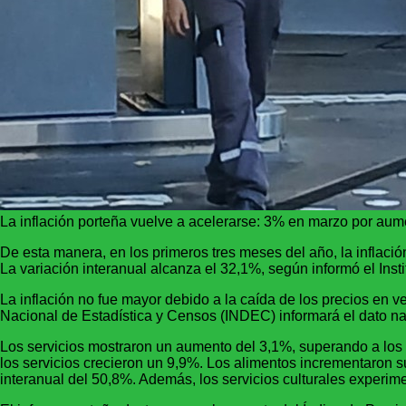
La inflación porteña vuelve a acelerarse: 3% en marzo por aume
De esta manera, en los primeros tres meses del año, la inflac
La variación interanual alcanza el 32,1%, según informó el Inst
La inflación no fue mayor debido a la caída de los precios en ver
Nacional de Estadística y Censos (INDEC) informará el dato na
Los servicios mostraron un aumento del 3,1%, superando a los 
los servicios crecieron un 9,9%. Los alimentos incrementaron s
interanual del 50,8%. Además, los servicios culturales experim