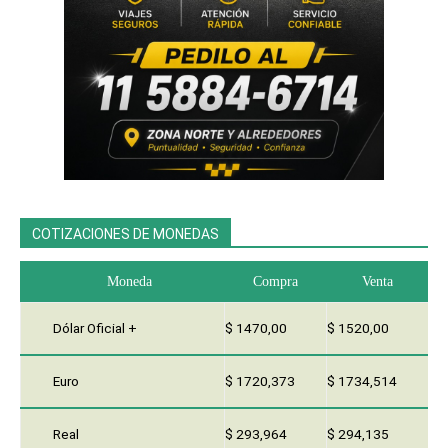
COTIZACIONES DE MONEDAS
Moneda
Compra
Venta
Dólar Oficial +
$ 1470,00
$ 1520,00
Euro
$ 1720,373
$ 1734,514
Real
$ 293,964
$ 294,135