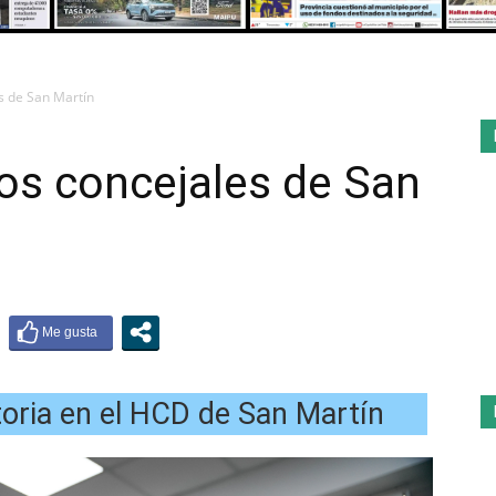
s de San Martín
os concejales de San
oria en el HCD de San Martín