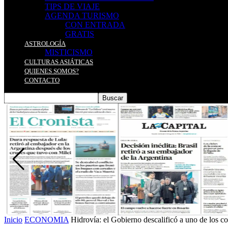
TIPS DE VIAJE
AGENDA TURISMO
CON ENTRADA
GRATIS
ASTROLOGÍA
MISTICISMO
CULTURAS ASIÁTICAS
QUIENES SOMOS?
CONTACTO
Inicio
ECONOMIA
Hidrovía: el Gobierno descalificó a uno de los c