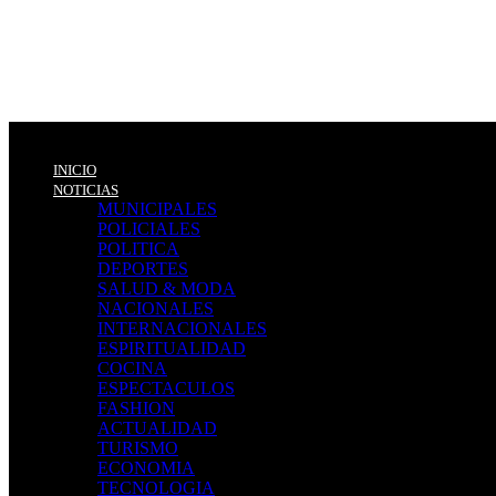
INICIO
NOTICIAS
MUNICIPALES
POLICIALES
POLITICA
DEPORTES
SALUD & MODA
NACIONALES
INTERNACIONALES
ESPIRITUALIDAD
COCINA
ESPECTACULOS
FASHION
ACTUALIDAD
TURISMO
ECONOMIA
TECNOLOGIA