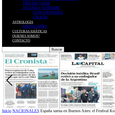
TIPS DE VIAJE
AGENDA TURISMO
CON ENTRADA
GRATIS
ASTROLOGÍA
MISTICISMO
CULTURAS ASIÁTICAS
QUIENES SOMOS?
CONTACTO
Inicio
NACIONALES
España suena en Buenos Aires: el Festival Ko