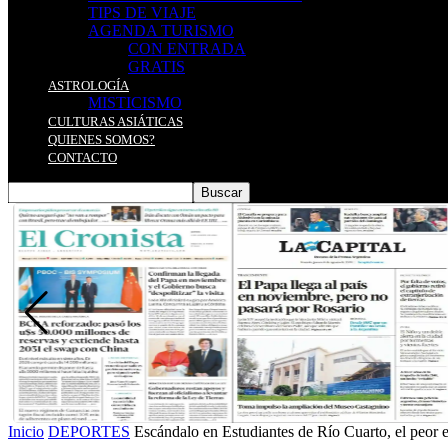
TIPS DE VIAJE
AGENDA TURISMO
CON ENTRADA
GRATIS
ASTROLOGÍA
MISTICISMO
CULTURAS ASIÁTICAS
QUIENES SOMOS?
CONTACTO
Inicio
DEPORTES
Escándalo en Estudiantes de Río Cuarto, el peor e