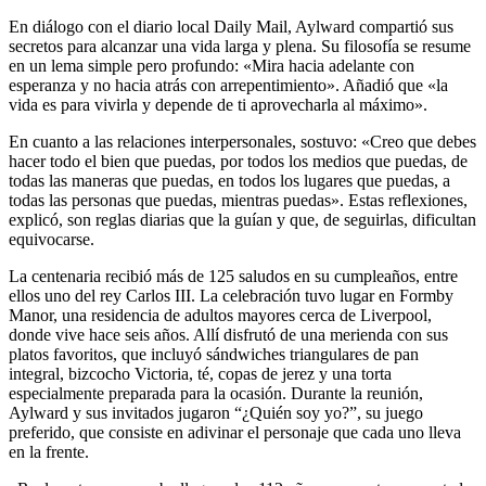
En diálogo con el diario local Daily Mail, Aylward compartió sus
secretos para alcanzar una vida larga y plena. Su filosofía se resume
en un lema simple pero profundo: «Mira hacia adelante con
esperanza y no hacia atrás con arrepentimiento». Añadió que «la
vida es para vivirla y depende de ti aprovecharla al máximo».
En cuanto a las relaciones interpersonales, sostuvo: «Creo que debes
hacer todo el bien que puedas, por todos los medios que puedas, de
todas las maneras que puedas, en todos los lugares que puedas, a
todas las personas que puedas, mientras puedas». Estas reflexiones,
explicó, son reglas diarias que la guían y que, de seguirlas, dificultan
equivocarse.
La centenaria recibió más de 125 saludos en su cumpleaños, entre
ellos uno del rey Carlos III. La celebración tuvo lugar en Formby
Manor, una residencia de adultos mayores cerca de Liverpool,
donde vive hace seis años. Allí disfrutó de una merienda con sus
platos favoritos, que incluyó sándwiches triangulares de pan
integral, bizcocho Victoria, té, copas de jerez y una torta
especialmente preparada para la ocasión. Durante la reunión,
Aylward y sus invitados jugaron “¿Quién soy yo?”, su juego
preferido, que consiste en adivinar el personaje que cada uno lleva
en la frente.