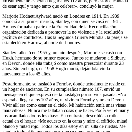
«Realmente no esperaba llegar a los 112 años, pero estoy encantada
de estar aquí y tengo tanto que celebrar», concluyó la mujer.
Marjorie Hodnett Aylward nació en Londres en 1914. En 1939
conoció a su primer marido, Stanley, con quien se casó en 1941.
Ambos formaban parte de la Fraternidad de la Reconciliación,
organización dedicada a promover la no violencia y la resolución
pacífica de conflictos. Tras la Segunda Guerra Mundial, la pareja se
estableció en Harrow, al norte de Londres.
Stanley falleció en 1955 y, un año después, Marjorie se casó con
Hugh, hermano de su primer esposo. Juntos se mudaron a Sidbury,
en Devon, donde ella trabajó como maestra preescolar durante 23
años. Sin embargo, en 1958 Hugh murió, dejándola viuda
nuevamente a los 45 años.
Posteriormente, se trasladó a Formby, donde actualmente reside en
un hogar de ancianos. En su cumpleaños número 107, envió un
mensaje en el que expresó cierta nostalgia por su vida pasada: «No
esperaba llegar a los 107 años, ni vivir en Formby y no en Devon.
Vivir allí era como estar en el cielo. Mi habitación tenía unas vistas
maravillosas. Nunca me faltaban cosas que hacer. Podía ver el mar y
los acantilados todos los días». En contraste, describió su rutina
actual en el hogar: «Me acuesto en la cama y miro el edificio, mitad
blanco y mitad rojo. Todos los días estoy en mi silla de ruedas. Me
ayudan todo el tiempo personas que se preocupan por mí».