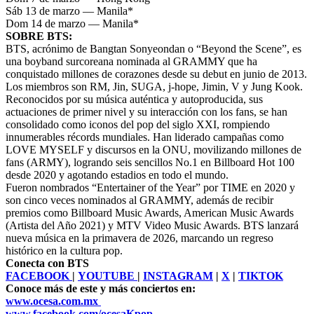
Sáb 13 de marzo — Manila*
Dom 14 de marzo — Manila*
SOBRE BTS:
BTS, acrónimo de Bangtan Sonyeondan o “Beyond the Scene”, es
una boyband surcoreana nominada al GRAMMY que ha
conquistado millones de corazones desde su debut en junio de 2013.
Los miembros son RM, Jin, SUGA, j-hope, Jimin, V y Jung Kook.
Reconocidos por su música auténtica y autoproducida, sus
actuaciones de primer nivel y su interacción con los fans, se han
consolidado como iconos del pop del siglo XXI, rompiendo
innumerables récords mundiales. Han liderado campañas como
LOVE MYSELF y discursos en la ONU, movilizando millones de
fans (ARMY), logrando seis sencillos No.1 en Billboard Hot 100
desde 2020 y agotando estadios en todo el mundo.
Fueron nombrados “Entertainer of the Year” por TIME en 2020 y
son cinco veces nominados al GRAMMY, además de recibir
premios como Billboard Music Awards, American Music Awards
(Artista del Año 2021) y MTV Video Music Awards. BTS lanzará
nueva música en la primavera de 2026, marcando un regreso
histórico en la cultura pop.
Conecta con BTS
FACEBOOK
|
YOUTUBE
|
INSTAGRAM
|
X
|
TIKTOK
Conoce más de este y más conciertos en:
www.ocesa.com.mx
www.facebook.com/ocesaKpop