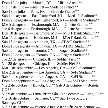
Dom 12 de julio — Múnich, DE — Allianz Arena**
Vie 17 de julio — París, FR — Stade de France**
Sáb 18 de julio — París, FR — Stade de France**
Sáb 1 de agosto — East Rutherford, NJ — MetLife Stadium**
Dom 2 de agosto — East Rutherford, NJ — MetLife Stadium**
Mié 5 de agosto — Foxborough, MA — Gillette Stadium**
Jue 6 de agosto — Foxborough, MA — Gillette Stadium**
Lun 10 de agosto — Baltimore, MD — M\&T Bank Stadium**
Mar 11 de agosto — Baltimore, MD — M\&T Bank Stadium**
Sáb 15 de agosto — Arlington, TX — AT\&T Stadium**
Dom 16 de agosto — Arlington, TX — AT\&T Stadium**
Sáb 22 de agosto — Toronto, ON — Rogers Stadium**
Dom 23 de agosto — Toronto, ON — Rogers Stadium**
Jue 27 de agosto — Chicago, IL — Soldier Field**
Vie 28 de agosto — Chicago, IL — Soldier Field**
Mar 1 de septiembre — Los Ángeles, CA — SoFi Stadium**
Mié 2 de septiembre — Los Ángeles, CA — SoFi Stadium**
Sáb 5 de septiembre — Los Ángeles, CA — SoFi Stadium**
Dom 6 de septiembre — Los Ángeles, CA — SoFi Stadium**
Vie 2 de octubre — Bogotá, CO** Sáb 3 de octubre — Bogotá,
CO**
Vie 9 de octubre — Lima, PE** Sáb 10 de octubre — Lima, PE**
Vie 16 de octubre — Santiago, CL** Sáb 17 de octubre —
Santiago, CL**
Vie 23 de octubre — Buenos Aires, AR** Sáb 24 de octubre —