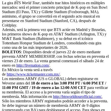
La gira
BTS World Tour
, también trae hitos históricos en múltiples
mercados: será el primer concierto principal de K-pop en Sun Bowl
Stadium (El Paso, TX) y Gillette Stadium (Foxborough, MA),
asimismo, el grupo se convertirá en el segundo acto musical en
presentarse en Stanford Stadium (Stanford, CA), después de
Coldplay.
Además, será la primera vez que BTS actúe en Madrid y Bruselas,
los primeros shows de K-pop en AT&T Stadium (Arlington, TX) y
M\&T Bank Stadium (Baltimore), y su debut en el icónico
Tottenham Hotspur Stadium de Londres, consolidando esta gira
como una de las más importantes de 2026.
BOLETOS
: Disponibles desde el jueves 22 de enero mediante
preventa ARMY MEMBERSHIP, con fechas selectas en preventa el
viernes 23 de enero. La venta general comenzará el sábado 24 de
enero en
http://livenation.com/
.
En México la venta será a través
de
https://www.ticketmaster.com.mx/
.
Los miembros ARMY (US o GLOBAL) deben registrarse en
Weverse antes del
18 de enero a las 3:00 PM PT / 6:00 PM ET /
11:00 PM GMT / 19 de enero a las 12:00 AM CET
para verificar
su membresía. El acceso a la preventa varía según el tipo de
membresía. Más información en
http://btsworldtourofficial.com/.
Sólo los miembros ARMY registrados podrán acceder a la preventa.
Se debe ingresar un número de membresía ARMY de 9 dígitos
(comenzando con BA) para desbloquear el acceso. Para shows en