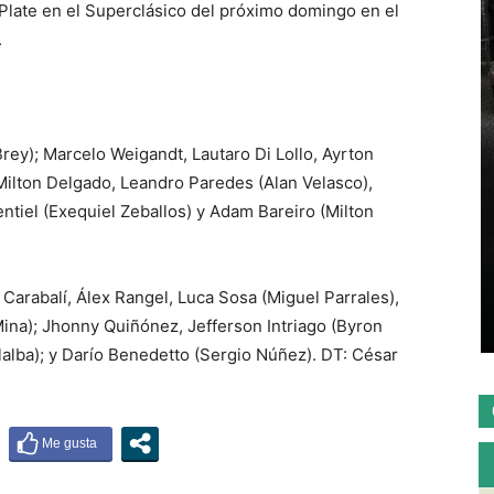
 Plate en el Superclásico del próximo domingo en el
.
rey); Marcelo Weigandt, Lautaro Di Lollo, Ayrton
Milton Delgado, Leandro Paredes (Alan Velasco),
tiel (Exequiel Zeballos) y Adam Bareiro (Milton
Carabalí, Álex Rangel, Luca Sosa (Miguel Parrales),
Mina); Jhonny Quiñónez, Jefferson Intriago (Byron
llalba); y Darío Benedetto (Sergio Núñez). DT: César