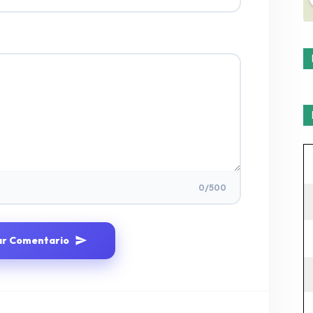
0
/500
ar Comentario