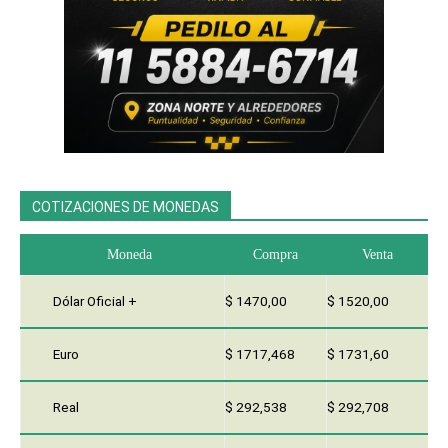
COTIZACIONES DE MONEDAS
Moneda
Compra
Venta
Dólar Oficial +
$ 1470,00
$ 1520,00
Euro
$ 1717,468
$ 1731,60
Real
$ 292,538
$ 292,708