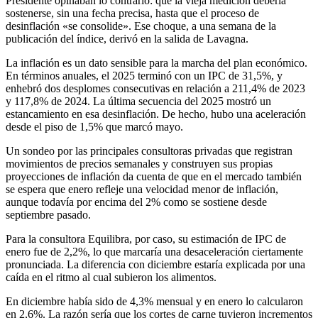
Presidente opinaban lo contrario: que la vieja medición debería
sostenerse, sin una fecha precisa, hasta que el proceso de
desinflación «se consolide». Ese choque, a una semana de la
publicación del índice, derivó en la salida de Lavagna.
La inflación es un dato sensible para la marcha del plan económico.
En términos anuales, el 2025 terminó con un IPC de 31,5%, y
enhebró dos desplomes consecutivas en relación a 211,4% de 2023
y 117,8% de 2024. La última secuencia del 2025 mostró un
estancamiento en esa desinflación. De hecho, hubo una aceleración
desde el piso de 1,5% que marcó mayo.
Un sondeo por las principales consultoras privadas que registran
movimientos de precios semanales y construyen sus propias
proyecciones de inflación da cuenta de que en el mercado también
se espera que enero refleje una velocidad menor de inflación,
aunque todavía por encima del 2% como se sostiene desde
septiembre pasado.
Para la consultora Equilibra, por caso, su estimación de IPC de
enero fue de 2,2%, lo que marcaría una desaceleración ciertamente
pronunciada. La diferencia con diciembre estaría explicada por una
caída en el ritmo al cual subieron los alimentos.
En diciembre había sido de 4,3% mensual y en enero lo calcularon
en 2,6%. La razón sería que los cortes de carne tuvieron incrementos