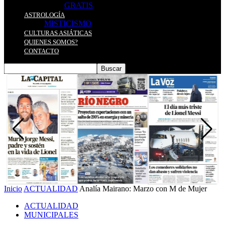
GRATIS
ASTROLOGÍA
MISTICISMO
CULTURAS ASIÁTICAS
QUIENES SOMOS?
CONTACTO
Inicio
ACTUALIDAD
Analía Mairano: Marzo con M de Mujer
ACTUALIDAD
MUNICIPALES