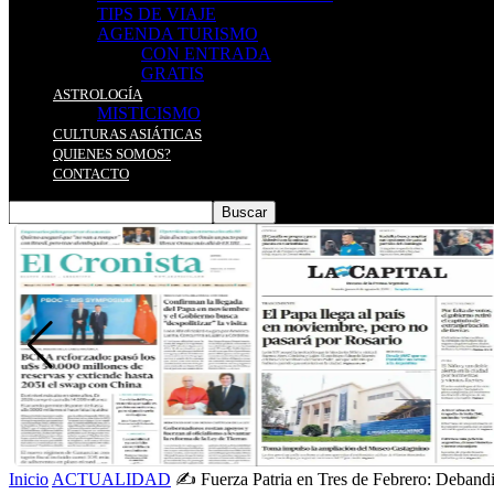
TIPS DE VIAJE
AGENDA TURISMO
CON ENTRADA
GRATIS
ASTROLOGÍA
MISTICISMO
CULTURAS ASIÁTICAS
QUIENES SOMOS?
CONTACTO
Inicio
ACTUALIDAD
✍️ Fuerza Patria en Tres de Febrero: Debandi 